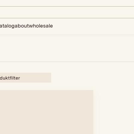
atalog
about
wholesale
duktfilter