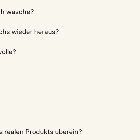
ich wasche?
chs wieder heraus?
olle?
s realen Produkts überein?