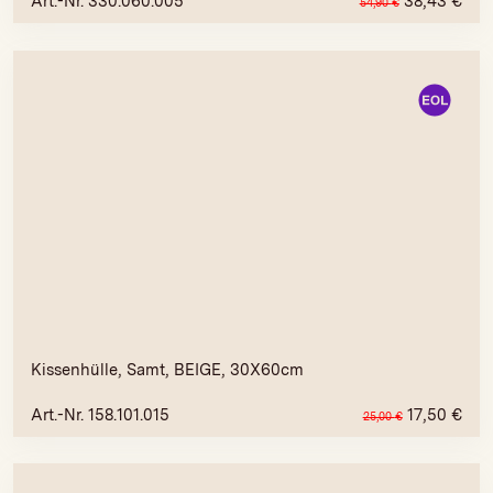
Art.-Nr. 330.060.005
38,43
€
54,90
€
Kissenhülle, Samt, BEIGE, 30X60cm
Art.-Nr. 158.101.015
17,50
€
25,00
€