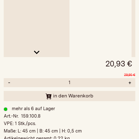
20,93
€
29,90
€
-
+
in den Warenkorb
mehr als 6 auf Lager
Art.-Nr. 159.100.8
VPE:
1 Stk./pcs.
Maße: L:
45 cm
| B:
45 cm
| H:
0,5 cm
Artikelgewicht gesamt:
0,22 kg