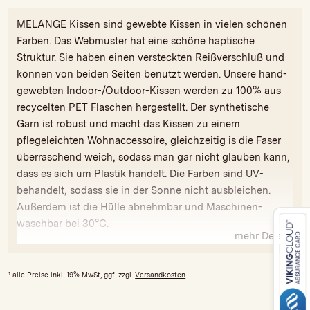
MELANGE Kissen sind gewebte Kissen in vielen schönen
Farben. Das Webmuster hat eine schöne haptische
Struktur. Sie haben einen versteckten Reißverschluß und
können von beiden Seiten benutzt werden. Unsere hand-
gewebten Indoor-/Outdoor-Kissen werden zu 100% aus
recycelten PET Flaschen hergestellt. Der synthetische
Garn ist robust und macht das Kissen zu einem
pflegeleichten Wohnaccessoire, gleichzeitig is die Faser
überraschend weich, sodass man gar nicht glauben kann,
dass es sich um Plastik handelt. Die Farben sind UV-
behandelt, sodass sie in der Sonne nicht ausbleichen.
Außerdem ist die Hülle abnehmbar und Maschinen-
waschbar bei 30°C.
mehr Details
Da alle unsere Produkte handgefertigt sind, sind
Variationen in Farbe und Größe möglich.
1
alle Preise inkl. 19% MwSt, ggf. zzgl.
Versandkosten
Dieser Artikel kommt mit einer speziellen Synthetikfüllung