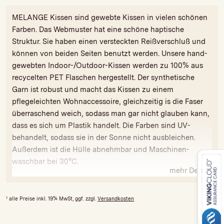
MELANGE Kissen sind gewebte Kissen in vielen schönen
Farben. Das Webmuster hat eine schöne haptische
Struktur. Sie haben einen versteckten Reißverschluß und
können von beiden Seiten benutzt werden. Unsere hand-
gewebten Indoor-/Outdoor-Kissen werden zu 100% aus
recycelten PET Flaschen hergestellt. Der synthetische
Garn ist robust und macht das Kissen zu einem
pflegeleichten Wohnaccessoire, gleichzeitig is die Faser
überraschend weich, sodass man gar nicht glauben kann,
dass es sich um Plastik handelt. Die Farben sind UV-
behandelt, sodass sie in der Sonne nicht ausbleichen.
Außerdem ist die Hülle abnehmbar und Maschinen-
waschbar bei 30°C.
mehr Details
Da alle unsere Produkte handgefertigt sind, sind
Variationen in Farbe und Größe möglich.
1
alle Preise inkl. 19% MwSt, ggf. zzgl.
Versandkosten
Dieser Artikel kommt mit einer speziellen Synthetikfüllung