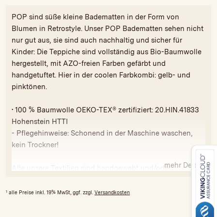
POP sind süße kleine Badematten in der Form von
Blumen in Retrostyle. Unser POP Badematten sehen nicht
nur gut aus, sie sind auch nachhaltig und sicher für
Kinder: Die Teppiche sind vollständig aus Bio-Baumwolle
hergestellt, mit AZO-freien Farben gefärbt und
handgetuftet. Hier in der coolen Farbkombi: gelb- und
pinktönen.
• 100 % Baumwolle OEKO-TEX® zertifiziert: 20.HIN.41833
Hohenstein HTTI
- Pflegehinweise: Schonend in der Maschine waschen,
kein Trockner!
mehr Details
Alle unsere Textilien sind handgewebt und/oder
handgetuftet, was bedeutet, dass gewisse Abweichungen
in Farbe und Größe möglich sind.
1
alle Preise inkl. 19% MwSt, ggf. zzgl.
Versandkosten