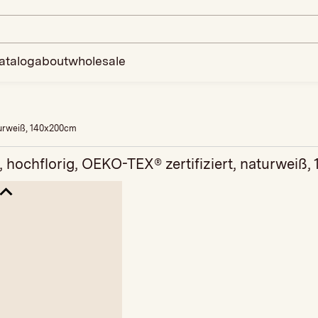
atalog
about
wholesale
turweiß, 140x200cm
 hochflorig, OEKO-TEX® zertifiziert, naturweiß