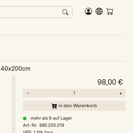
, 140x200cm
98,00
€
-
+
in den Warenkorb
mehr als 6 auf Lager
Art.-Nr. 680.200.019
VPE:
1 Stk./pcs.