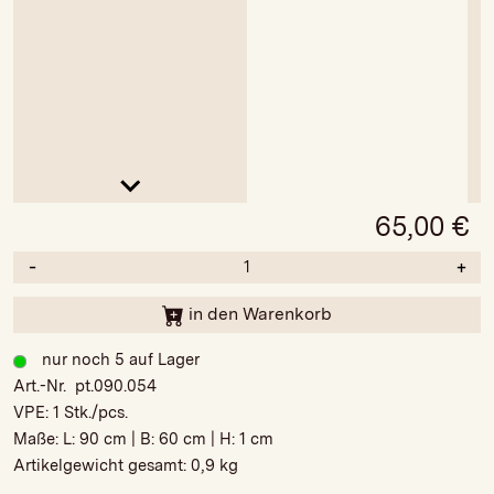
65,00
€
-
+
in den Warenkorb
nur noch 5 auf Lager
Art.-Nr. pt.090.054
VPE:
1 Stk./pcs.
Maße: L:
90 cm
| B:
60 cm
| H:
1 cm
Artikelgewicht gesamt:
0,9 kg