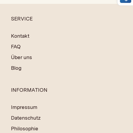
ökologischer Mindeststandards. Von den Lizenzgebühren
werden unter anderem Sozial- und Bildungsprogramme in
SERVICE
Indien und Nepal finanziert.
Kontakt
FAQ
Über uns
Blog
INFORMATION
Impressum
Datenschutz
Philosophie