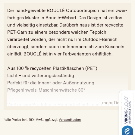
Der hand-gewebte BOUCLÉ Outdoorteppich hat ein zwei-
farbiges Muster in Bouclé-Webart. Das Design ist zeitlos
und vielseitig einsetzbar. Darüberhinaus ist der recycelte
PET-Garn zu einem besonders weichen Teppich
verarbeitet worden, der nicht nur im Outdoor-Bereich
überzeugt, sondern auch im Innenbereich zum Kuscheln
einlädt. BOUCLÉ ist in vier Farbvarianten erhältlich.
Aus 100 % recycelten Plastikflaschen (PET)
Licht – und witterungsbeständig
Perfekt für die Innen- oder Außennutzung
Pflegehinweis: Maschinenwäsche 30°
mehr Details
Weil unsere Produkte in Handarbeit entstehen, sind
Abweichungen in Farbe und Größe bedingt möglich.
Alle unsere Teppiche werden fair produziert und tragen
1
alle Preise inkl. 19% MwSt, ggf. zzgl.
Versandkosten
das GoodWeave - Gütesiegel gegen ausbeuterische
Kinderarbeit und zur Einhaltung sozialer und