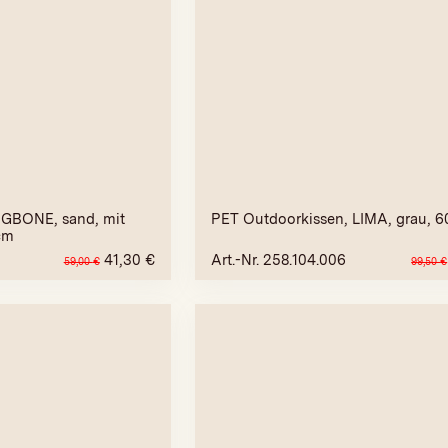
NGBONE, sand, mit
PET Outdoorkissen, LIMA, grau, 
cm
41,30
€
Art.-Nr. 258.104.006
59,00
€
99,50
€