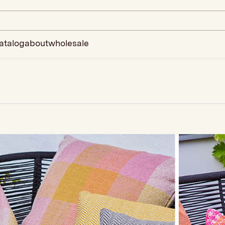
atalog
about
wholesale